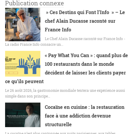
Publication connexe
» Ces Destins qui Font l’Info » – Le
chef Alain Ducasse raconté sur
France Info
Le Chef Alain Ducasse raconté sur France Info -
La radio France Info consacre un…
« Pay What You Can » : quand plus de
100 restaurants dans le monde
décident de laisser les clients payer
ce qu’ils peuvent
Le 26 août 2026, la gastronomie mondiale tentera une expérience aussi
simple dans son principe…
Cocaïne en cuisine : la restauration
face à une addiction devenue
structurelle
La cocaïne n’est plus cantonnée aux nuits parisiennes, aux tables