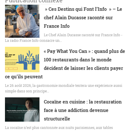
Publication connexe
» Ces Destins qui Font l’Info » – Le
chef Alain Ducasse raconté sur
France Info
Le Chef Alain Ducasse raconté sur France Info -
La radio France Info consacre un…
« Pay What You Can » : quand plus de
100 restaurants dans le monde
décident de laisser les clients payer
ce qu’ils peuvent
Le 26 août 2026, la gastronomie mondiale tentera une expérience aussi
simple dans son principe…
Cocaïne en cuisine : la restauration
face à une addiction devenue
structurelle
La cocaïne n’est plus cantonnée aux nuits parisiennes, aux tables