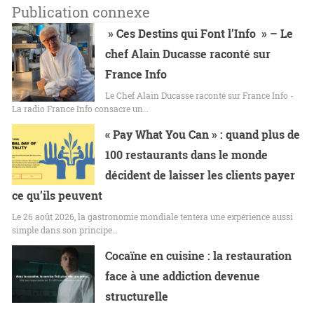
Publication connexe
» Ces Destins qui Font l’Info » – Le
chef Alain Ducasse raconté sur
France Info
Le Chef Alain Ducasse raconté sur France Info -
La radio France Info consacre un…
« Pay What You Can » : quand plus de
100 restaurants dans le monde
décident de laisser les clients payer
ce qu’ils peuvent
Le 26 août 2026, la gastronomie mondiale tentera une expérience aussi
simple dans son principe…
Cocaïne en cuisine : la restauration
face à une addiction devenue
structurelle