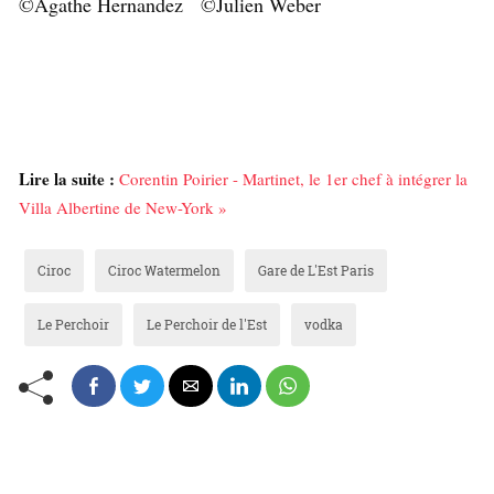
©Agathe Hernandez ©Julien Weber
Lire la suite :
Corentin Poirier - Martinet, le 1er chef à intégrer la
Villa Albertine de New-York »
Ciroc
Ciroc Watermelon
Gare de L'Est Paris
Le Perchoir
Le Perchoir de l'Est
vodka