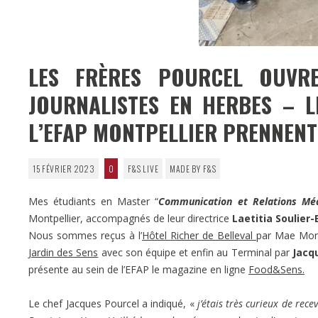
LES FRÈRES POURCEL OUVR
JOURNALISTES EN HERBES – L
L’EFAP MONTPELLIER PRENNENT
15 FÉVRIER 2023
0
F&S LIVE
MADE BY F&S
Mes étudiants en Master “
Communication et Relations Mé
Montpellier, accompagnés de leur directrice
Laetitia Soulier
Nous sommes reçus à l’
Hôtel Richer de Belleval
par Mae Monn
Jardin des Sens
avec son équipe et enfin au Terminal par
Jacqu
présente au sein de l’EFAP le magazine en ligne
Food&Sens.
Le chef Jacques Pourcel a indiqué, «
j’étais très curieux de rece