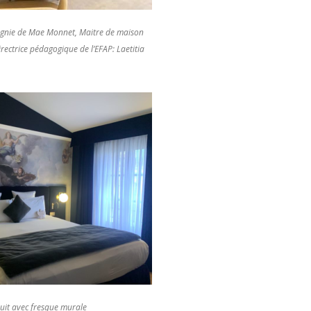
agnie de Mae Monnet, Maitre de maison
irectrice pédagogique de l’EFAP: Laetitia
uit avec fresque murale