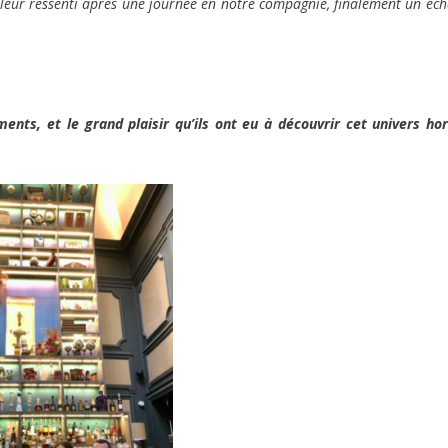
eur ressenti après une journée en notre compagnie, finalement un éc
ments, et le grand plaisir qu’ils ont eu à découvrir cet univers ho