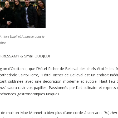
, Ambre Smail et Annaelle dans le
ythre
ORRESSAMY & Smail OUDJEDI
ion d’Occitanie, que l’Hôtel Richer de Belleval des chefs étoilés les f
thédrale Saint-Pierre, l’Hôtel Richer de Belleval est un endroit inédi
 étant sublimée avec une décoration moderne et subtile. Haut lieu 
ens
” saura ravir vos papilles. Passionnés par l’art culinaire et experts 
 expériences gastronomiques uniques.
e de maison Mae Monnet a bien plus d’une corde à son arc : “
Ici, rien