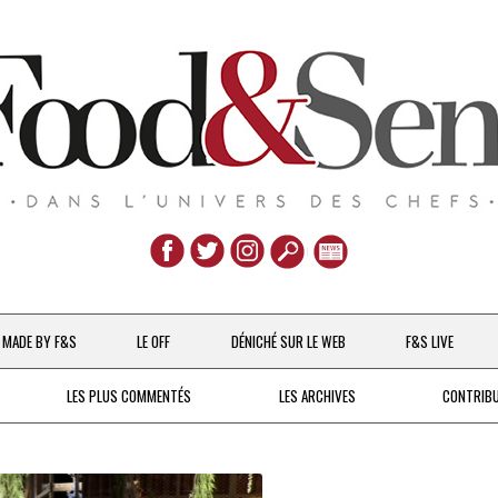
Aller
au
MADE BY F&S
LE OFF
DÉNICHÉ SUR LE WEB
F&S LIVE
contenu
CHEFS & ACTUALITÉS
LES PLUS COMMENTÉS
LES ARCHIVES
CONTRIB
UNE POULE SUR UN MUR
DE 2007 À 2015
À LA PETITE CUILLÈRE
DEPUIS 2016