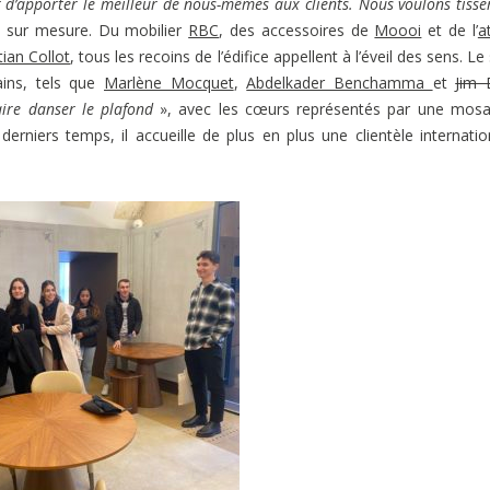
 d’apporter le meilleur de nous-mêmes aux clients. Nous voulons tisse
s sur mesure. Du mobilier
RBC
, des accessoires de
Moooi
et de l’
a
tian Collot
, tous les recoins de l’édifice appellent à l’éveil des sens. Le 
ains, tels que
Marlène Mocquet
,
Abdelkader Benchamma
et
Jim 
ire danser le plafond
», avec les cœurs représentés par une mos
 derniers temps, il accueille de plus en plus une clientèle internatio