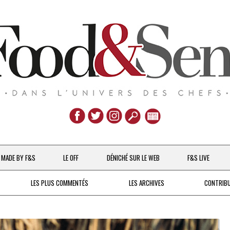
Aller
au
MADE BY F&S
LE OFF
DÉNICHÉ SUR LE WEB
F&S LIVE
contenu
CHEFS & ACTUALITÉS
LES PLUS COMMENTÉS
LES ARCHIVES
CONTRIB
UNE POULE SUR UN MUR
DE 2007 À 2015
À LA PETITE CUILLÈRE
DEPUIS 2016