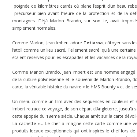
poignée de kilomètres carrés où plane l’esprit d’un beau rebel
précurseur bien avant l’heure de la protection et de la déf
montagnes. Déjà Marlon Brando, sur son ile, avait imposé l
simplement normales.
Comme Marlon, Jean Imbert adore
Tetiaroa
, côtoyer sans l
l’atoll comme un lieu sacré. Tellement sacré, qu’à une certaine
étaient réservés pour les escapades et les vacances de la roya
Comme Marlon Brando, Jean Imbert est une homme engagé en f
de la culture polynésienne et le souvenir de Marlon Brando, do
carte, la véritable histoire du navire « le HMS Bounty » et de s
Un menu comme un film avec des séquences en couleurs et en 
Imbert retrace ce voyage, de son départ d’Angleterre, jusqu’à s
cette épopée du 18ème siècle. Chaque arrêt sur la carte dévoile 
La cachette »… Le chef a imaginé cette carte comme une vér
produits locaux exceptionnels qui ont inspirés le chef lors de 