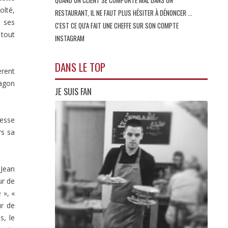
olté,
RESTAURANT, IL NE FAUT PLUS HÉSITER À DÉNONCER ...
e ses
C'EST CE QU'A FAIT UNE CHEFFE SUR SON COMPTE
 tout
INSTAGRAM
DANS LE TOP
èrent
lagon
JE SUIS FAN
hesse
rs sa
 Jean
ur de
 », «
r de
s, le