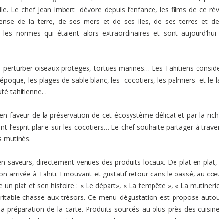
le. Le chef Jean Imbert dévore depuis l’enfance, les films de ce rév
ense de la terre, de ses mers et de ses iles, de ses terres et d
es normes qui étaient alors extraordinaires et sont aujourd’hui
es perturber oiseaux protégés, tortues marines… Les Tahitiens consid
 époque, les plages de sable blanc, les cocotiers, les palmiers et le 
uté tahitienne…
aveur de la préservation de cet écosystème délicat et par la ric
nt l’esprit plane sur les cocotiers…
Le chef souhaite partager à trave
es mutinés.
saveurs, directement venues des produits locaux. De plat en plat,
on arrivée à Tahiti. Emouvant et gustatif retour dans le passé, au cœ
un plat et son histoire : « Le départ», « La tempête », « La mutinerie
itable chasse aux trésors.
Ce menu dégustation est proposé autou
la préparation de la carte. Produits sourcés au plus près des cuisine