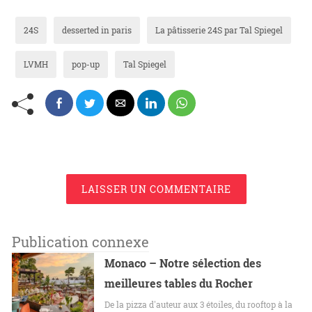
24S
desserted in paris
La pâtisserie 24S par Tal Spiegel
LVMH
pop-up
Tal Spiegel
LAISSER UN COMMENTAIRE
Publication connexe
Monaco – Notre sélection des
meilleures tables du Rocher
De la pizza d'auteur aux 3 étoiles, du rooftop à la