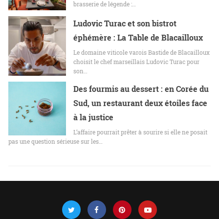
brasserie de légende :…
Ludovic Turac et son bistrot
éphémère : La Table de Blacailloux
Le domaine viticole varois Bastide de Blacailloux
choisit le chef marseillais Ludovic Turac pour
son…
Des fourmis au dessert : en Corée du
Sud, un restaurant deux étoiles face
à la justice
L’affaire pourrait prêter à sourire si elle ne posait
pas une question sérieuse sur les…