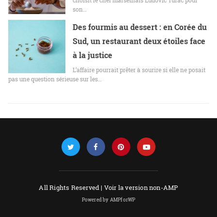
son…
Des fourmis au dessert : en Corée du
Sud, un restaurant deux étoiles face
à la justice
L’affaire pourrait prêter à sourire si elle ne posait
pas une question sérieuse sur les…
All Rights Reserved |
Voir la version non-AMP
Powered by AMPforWP