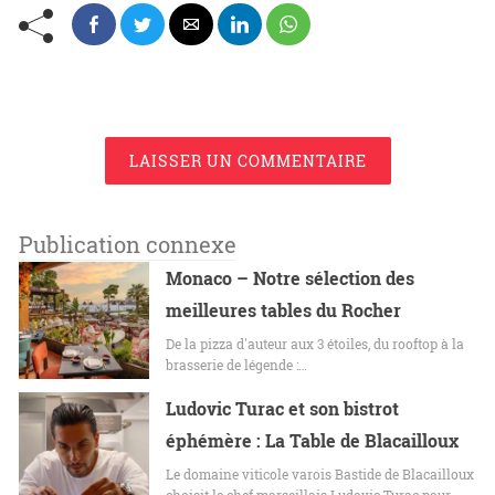
LAISSER UN COMMENTAIRE
Publication connexe
Monaco – Notre sélection des
meilleures tables du Rocher
De la pizza d'auteur aux 3 étoiles, du rooftop à la
brasserie de légende :…
Ludovic Turac et son bistrot
éphémère : La Table de Blacailloux
Le domaine viticole varois Bastide de Blacailloux
choisit le chef marseillais Ludovic Turac pour