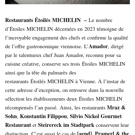
Restaurants Étoilés MICHELIN –
Le nombre
d’Étoiles MICHELIN décernées en 2023 témoigne de
l’incroyable engagement des chefs et confirme la qualité
Amador
de l’offre gastronomique viennoise. L’
, dirigé
par le talentueux chef Juan Amador, reconnu pour sa
cuisine créative, conserve ses trois Étoiles MICHELIN
ainsi que la tête du palmarès des
restaurants Étoilés MICHELIN à Vienne. À l’instar de
cette adresse d’exception, on retrouve dans la nouvelle
sélection les établissements deux Étoiles MICHELIN
Mraz &
récompensés l’an passé. Ainsi, les restaurants
Sohn
Konstantin Filippou
Silvio Nickol Gourmet
,
,
Restaurant
Steirereck im Stadtpark
et
conservent leur
[aend]
Pramerl & the
distinction. C’est aussi le cas de
,