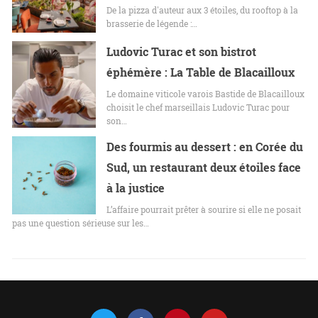
De la pizza d'auteur aux 3 étoiles, du rooftop à la
brasserie de légende :…
Ludovic Turac et son bistrot
éphémère : La Table de Blacailloux
Le domaine viticole varois Bastide de Blacailloux
choisit le chef marseillais Ludovic Turac pour
son…
Des fourmis au dessert : en Corée du
Sud, un restaurant deux étoiles face
à la justice
L’affaire pourrait prêter à sourire si elle ne posait
pas une question sérieuse sur les…