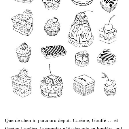
Que de chemin parcouru depuis Carême, Gouffé … et
Gaston Lenôtre, le premier pâtissier mis en lumière, qui