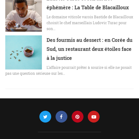
éphémère : La Table de Blacailloux
Le domaine viticole varois Bastide de Blacailloux
choisit le chef marseillais Ludovic Turac pour
son…
Des fourmis au dessert : en Corée du
Sud, un restaurant deux étoiles face
à la justice
L’affaire pourrait prêter à sourire si elle ne posait
pas une question sérieuse sur les…