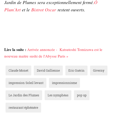
Jardin de Plumes sera exceptionnellement fermé.
Ô
Plum’Art
et le
Bistrot Oscar
restent ouverts.
Lire la suite :
Arrivée annoncée - Katsutoshi Tomizawa est le
nouveau maitre sushi de l'Abysse Paris »
Claude Monet
David Gallienne
Eric Guérin
Giverny
impression Soleil levant
impressionnisme
Le Jardin des Plumes
Les nymphéas
pop up
restaurant éphémère