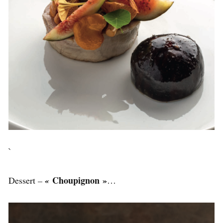
`
Choupignon »
Dessert
–
«
…