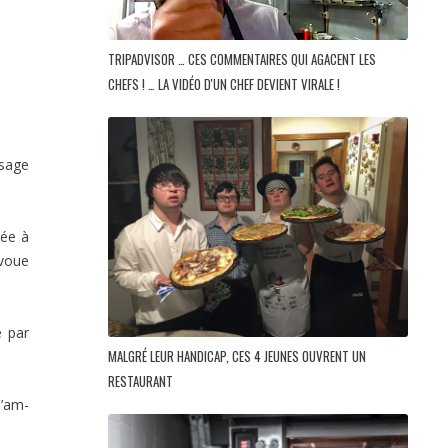
TRIPADVISOR … CES COMMENTAIRES QUI AGACENT LES
CHEFS ! … LA VIDÉO D'UN CHEF DEVIENT VIRALE !
ssage
dée à
avoue
e par
MALGRÉ LEUR HANDICAP, CES 4 JEUNES OUVRENT UN
RESTAURANT
l’am­