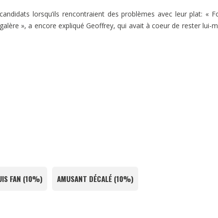
candidats lorsqu’ils rencontraient des problèmes avec leur plat: « F
 galère », a encore expliqué Geoffrey, qui avait à coeur de rester lui
UIS FAN
(
10%
)
AMUSANT DÉCALÉ
(
10%
)