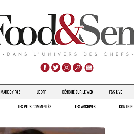
Aller
au
MADE BY F&S
LE OFF
DÉNICHÉ SUR LE WEB
F&S LIVE
contenu
CHEFS & ACTUALITÉS
LES PLUS COMMENTÉS
LES ARCHIVES
CONTRIB
UNE POULE SUR UN MUR
DE 2007 À 2015
À LA PETITE CUILLÈRE
DEPUIS 2016