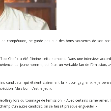
s de compétition, ne garde pas que des bons souvenirs de son pa
 « Top Chef » a été éliminé cette semaine. Dans une interview accor
périence. Le jeune homme, qui était un véritable fan de l’émission, 
ins candidats, qui étaient clairement là « pour gagner ». « Je pens
ti­tion. Mais bon, c’est le jeu ».
offrey lors du tournage de l’émission. « Avec certains came­ra­men, 
champ d’un autre candi­dat, on se faisait presque engueu­ler ».