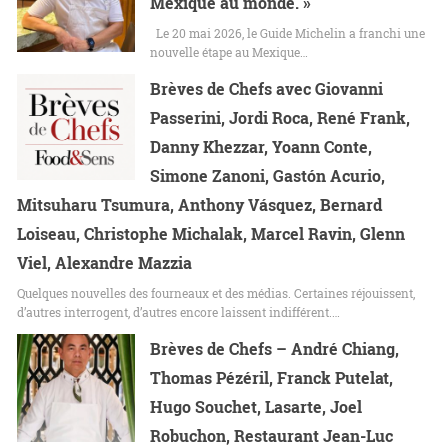
Mexique au monde. »
Le 20 mai 2026, le Guide Michelin a franchi une
nouvelle étape au Mexique…
Brèves de Chefs avec Giovanni
Passerini, Jordi Roca, René Frank,
Danny Khezzar, Yoann Conte,
Simone Zanoni, Gastón Acurio,
Mitsuharu Tsumura, Anthony Vásquez, Bernard
Loiseau, Christophe Michalak, Marcel Ravin, Glenn
Viel, Alexandre Mazzia
Quelques nouvelles des fourneaux et des médias. Certaines réjouissent,
d’autres interrogent, d’autres encore laissent indifférent.…
Brèves de Chefs – André Chiang,
Thomas Pézéril, Franck Putelat,
Hugo Souchet, Lasarte, Joel
Robuchon, Restaurant Jean-Luc