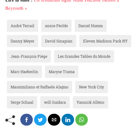
Beyrouth »
André Terrail
annie Féolde
Daniel Humm
Danny Meyer
David Sinapian
Eleven Madison Park NY
Jean-François Piège
Les Grandes Tables du Monde
Marc Haeberlin
Maryse Trama
Massimiliano et Raffaele Alajmo
New York City
Serge Schaal
will Guidara
Yannick Alléno