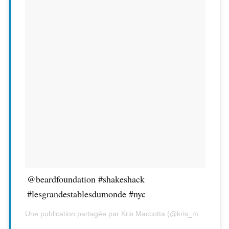
@beardfoundation #shakeshack
#lesgrandestablesdumonde #nyc
Une publication partagée par Kris Maccotta (@kris_maccotta) le