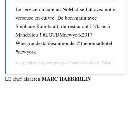
Le service du café au NoMad se fait avec notre
verseuse en cuivre. De bon matin avec
Stephane Raimbault, du restaurant L’Oasis à
Mandelieu ! #LGTDMnewyork2017
@lesgrandestablesdumonde @thenomadhotel
#newyork
Une publication partagée par Valérie Le Guern Gilbert (@valerie_leguern_gilbert) le
MARC HAEBERLIN
LE chef alsacien