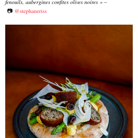
fenouils, aubergines confites olives noires »
–
📷
@stephaneriss