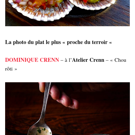
La photo du plat le plus « proche du terroir «
DOMINIQUE CRENN
Atelier Crenn
– à l’
– « Chou
rôti »