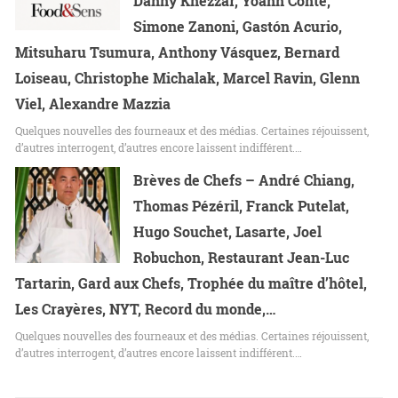
Danny Khezzar, Yoann Conte,
Simone Zanoni, Gastón Acurio,
Mitsuharu Tsumura, Anthony Vásquez, Bernard
Loiseau, Christophe Michalak, Marcel Ravin, Glenn
Viel, Alexandre Mazzia
Quelques nouvelles des fourneaux et des médias. Certaines réjouissent,
d’autres interrogent, d’autres encore laissent indifférent.…
Brèves de Chefs – André Chiang,
Thomas Pézéril, Franck Putelat,
Hugo Souchet, Lasarte, Joel
Robuchon, Restaurant Jean-Luc
Tartarin, Gard aux Chefs, Trophée du maître d’hôtel,
Les Crayères, NYT, Record du monde,…
Quelques nouvelles des fourneaux et des médias. Certaines réjouissent,
d’autres interrogent, d’autres encore laissent indifférent.…