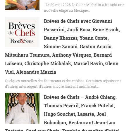
Le 20 mai 2026, le Guide Michelin a franchi une
nouvelle étape au Mexique…
Brèves de Chefs avec Giovanni
Passerini, Jordi Roca, René Frank,
Danny Khezzar, Yoann Conte,
Simone Zanoni, Gastón Acurio,
Mitsuharu Tsumura, Anthony Vásquez, Bernard
Loiseau, Christophe Michalak, Marcel Ravin, Glenn
Viel, Alexandre Mazzia
Quelques nouvelles des fourneaux et des médias. Certaines réjouissent,
d’autres interrogent, d’autres encore laissent indifférent.…
Brèves de Chefs – André Chiang,
Thomas Pézéril, Franck Putelat,
Hugo Souchet, Lasarte, Joel
Robuchon, Restaurant Jean-Luc
Tartarin, Gard aux Chefs, Trophée du maître d’hôtel,