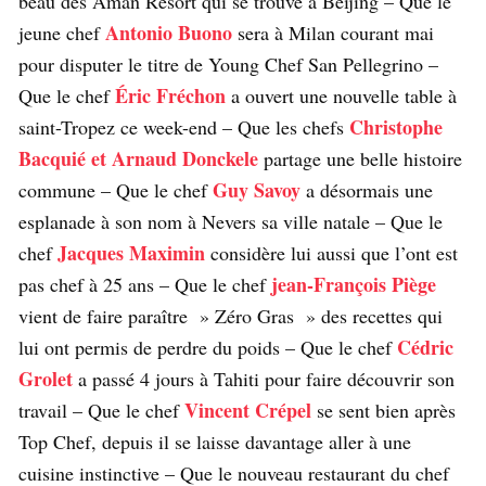
beau des Aman Resort qui se trouve à Beijing – Que le
Antonio Buono
jeune chef
sera à Milan courant mai
pour disputer le titre de Young Chef San Pellegrino –
Éric Fréchon
Que le chef
a ouvert une nouvelle table à
Christophe
saint-Tropez ce week-end – Que les chefs
Bacquié et Arnaud Donckele
partage une belle histoire
Guy Savoy
commune – Que le chef
a désormais une
esplanade à son nom à Nevers sa ville natale – Que le
Jacques Maximin
chef
considère lui aussi que l’ont est
jean-François Piège
pas chef à 25 ans – Que le chef
vient de faire paraître » Zéro Gras » des recettes qui
Cédric
lui ont permis de perdre du poids – Que le chef
Grolet
a passé 4 jours à Tahiti pour faire découvrir son
Vincent Crépel
travail – Que le chef
se sent bien après
Top Chef, depuis il se laisse davantage aller à une
cuisine instinctive – Que le nouveau restaurant du chef