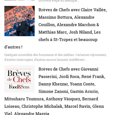
nouvelle étape au Mexique…
Brèves de Chefs avec Claire Vallée,
Massimo Bottura, Alexandre
Couillon, Alexandre Marchon &
Matthias Marc, Josh Niland, Les
chefs à St-Tropez et beaucoup
d’autres !
Quelques nouvelles des fourneaux et des médias. Certaines réjouissent,
d’autres interrogent, d’autres encore laissent indifférent.…
Brèves de Chefs avec Giovanni
Passerini, Jordi Roca, René Frank,
Danny Khezzar, Yoann Conte,
Simone Zanoni, Gastón Acurio,
Mitsuharu Tsumura, Anthony Vásquez, Bernard
Loiseau, Christophe Michalak, Marcel Ravin, Glenn
Viel, Alexandre Mazzia