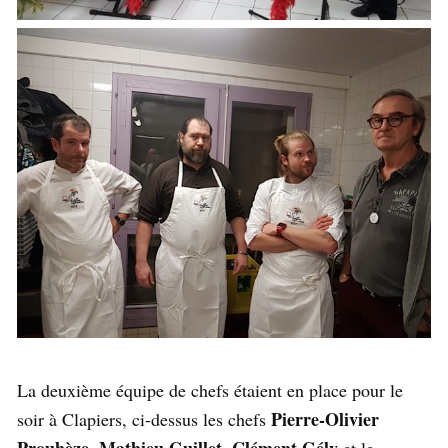
La deuxième équipe de chefs étaient en place pour le
Pierre-Olivier
soir à Clapiers, ci-dessus les chefs
Prouhèze
Mathieu Guillet
Clément Gély
,
,
et le