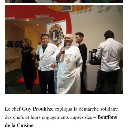
Guy Prouhèze
Le chef
expliqua la démarche solidaire
Bouffons
des chefs et leurs engagements auprès des –
de la Cuisine
–