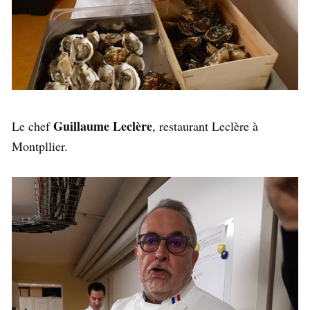
Guillaume Leclère
Le chef
, restaurant Leclère à
Montpllier.