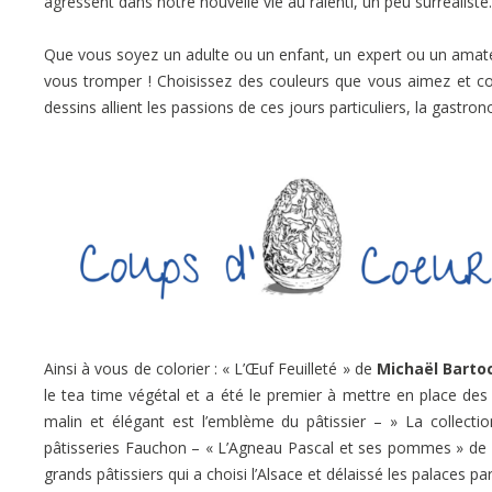
agressent dans notre nouvelle vie au ralenti, un peu surréaliste
Que vous soyez un adulte ou un enfant, un expert ou un amateu
vous tromper ! Choisissez des couleurs que vous aimez et c
dessins allient les passions de ces jours particuliers, la gastrono
Ainsi à vous de colorier : « L’Œuf Feuilleté » de
Michaël Bartoc
le tea time végétal et a été le premier à mettre en place des
malin et élégant est l’emblème du pâtissier – » La collecti
pâtisseries Fauchon – « L’Agneau Pascal et ses pommes » de
grands pâtissiers qui a choisi l’Alsace et délaissé les palaces p