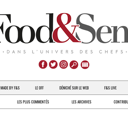
Aller
au
MADE BY F&S
LE OFF
DÉNICHÉ SUR LE WEB
F&S LIVE
contenu
CHEFS & ACTUALITÉS
LES PLUS COMMENTÉS
LES ARCHIVES
CONTRIB
UNE POULE SUR UN MUR
DE 2007 À 2015
À LA PETITE CUILLÈRE
DEPUIS 2016