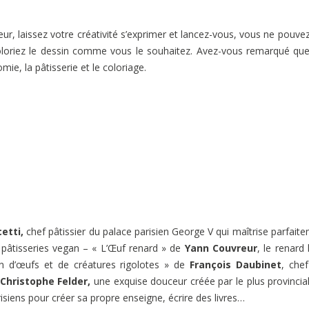
.
r, laissez votre créativité s’exprimer et lancez-vous, vous ne pouve
oloriez le dessin comme vous le souhaitez. Avez-vous remarqué qu
mie, la pâtisserie et le coloriage.
etti,
chef pâtissier du palace parisien George V qui maîtrise parfait
 pâtisseries vegan – « L’Œuf renard » de
Yann Couvreur
, le renard l
on d’œufs et de créatures rigolotes » de
François Daubinet
, che
Christophe Felder,
une exquise douceur créée par le plus provincia
arisiens pour créer sa propre enseigne, écrire des livres…