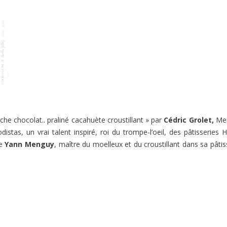
he chocolat.. praliné cacahuète croustillant » par
Cédric Grolet,
Mei
stas, un vrai talent inspiré, roi du trompe-l’oeil, des pâtisseries 
e
Yann Menguy
, maître du moelleux et du croustillant dans sa pâtis