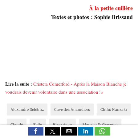
À la petite cuillère
Textes et photos : Sophie Brissaud
Lire la suite :
Cristeta Comerford - Après la Maison Blanche je
voudrais devenir volontaire dans une association! »
Alexandre Delétraz
Cave des Amandiers
Chiho Kanzaki
Clandé
Fully
Hliza Ayun
Marcelo Di Giacomo