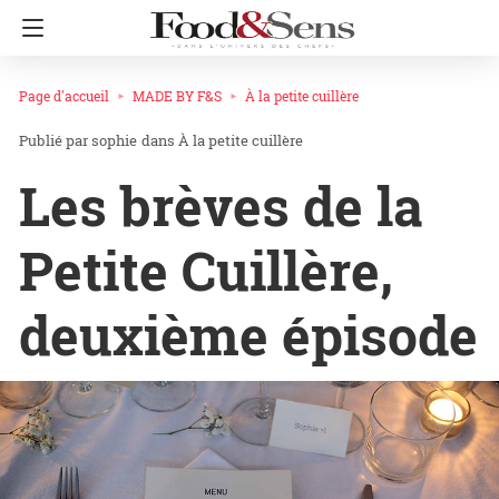
Page d'accueil
MADE BY F&S
À la petite cuillère
sophie
dans
À la petite cuillère
Les brèves de la
Petite Cuillère,
deuxième épisode