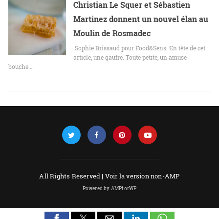
Christian Le Squer et Sébastien
Martinez donnent un nouvel élan au
Moulin de Rosmadec
Sophie Brissaud pour Food&Sens. En tête de cet
article, une gaufre. Toute petite, un amuse-
bouche.…
All Rights Reserved |
Voir la version non-AMP
Powered by AMPforWP