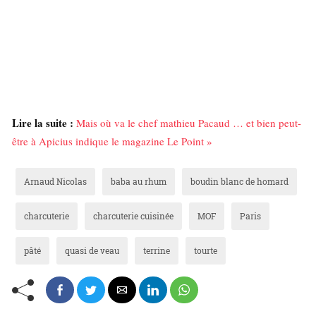
Lire la suite :
Mais où va le chef mathieu Pacaud … et bien peut-
être à Apicius indique le magazine Le Point »
Arnaud Nicolas
baba au rhum
boudin blanc de homard
charcuterie
charcuterie cuisinée
MOF
Paris
pâté
quasi de veau
terrine
tourte