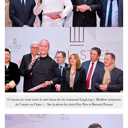
Ci-dessus en veste noire le chef Jason liu du restaurant LingLong ( Meilleur restaurant
de l’année en Chine ) – Sur la photo les chefs Éric Pras et Bernard Pacaud