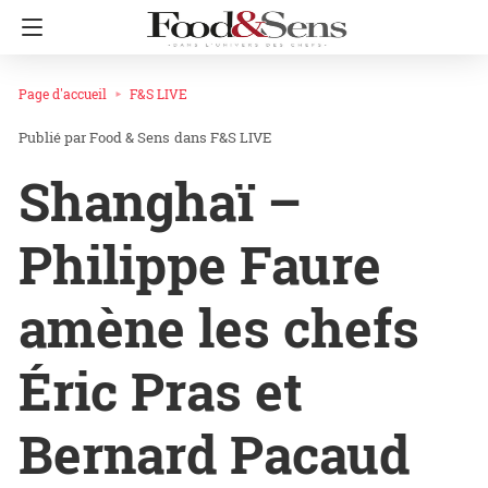
Page d'accueil
F&S LIVE
Food & Sens
dans
F&S LIVE
Shanghaï –
Philippe Faure
amène les chefs
Éric Pras et
Bernard Pacaud