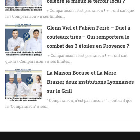
célèbre le mieux le terroir local ?
» Comparaison, n’est pas raison ! » … ont sait que
la « Comparaison » à ses limites,…
Glenn Viel et Fabien Ferré – Duel à
couteaux tirés – Qui remportera le
combat des 3 étoiles en Provence ?
» Comparaison, n’est pas raison ! » … ont sait
que la « Comparaison » à ses limites,…
La Maison Bocuse et La Mère
Brazier deux institutions Lyonnaises
sur le Grill
" Comparaison, n'est pas raison ! " ... ont sait que
la "Comparaison" à ses…