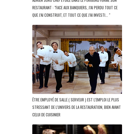
ADRIEN SORO CHEF ÉTOILÉ DANS LE PÉRIGORD FERME SON
RESTAURANT : "FACE AUX BANQUIERS, J’AI PERDU TOUT CE
QUE J’AI CONSTRUIT, ET TOUT CE QUE J’AI INVESTI... "
ÊTRE EMPLOYÉ DE SALLE ( SERVEUR ) EST L'EMPLOI LE PLUS
STRESSANT DE L'UNIVERS DE LA RESTAURATION, BIEN AVANT
CELUI DE CUISINIER