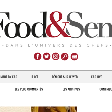
Aller
au
MADE BY F&S
LE OFF
DÉNICHÉ SUR LE WEB
F&S LIVE
contenu
CHEFS & ACTUALITÉS
LES PLUS COMMENTÉS
LES ARCHIVES
CONTRIB
UNE POULE SUR UN MUR
DE 2007 À 2015
À LA PETITE CUILLÈRE
DEPUIS 2016