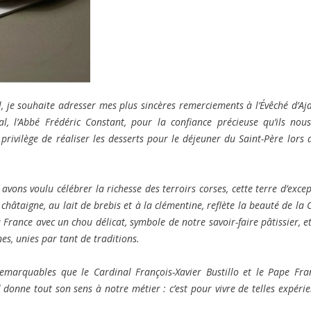
l, je souhaite adresser mes plus sincères remerciements à l’Évêché d’Aja
al, l’Abbé Frédéric Constant, pour la confiance précieuse qu’ils nou
ivilège de réaliser les desserts pour le déjeuner du Saint-Père lors 
vons voulu célébrer la richesse des terroirs corses, cette terre d’excep
châtaigne, au lait de brebis et à la clémentine, reflète la beauté de la 
 France avec un chou délicat, symbole de notre savoir-faire pâtissier, e
nes, unies par tant de traditions.
 remarquables que le Cardinal François-Xavier Bustillo et le Pape Fra
onne tout son sens à notre métier : c’est pour vivre de telles expérie