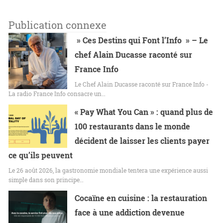
Publication connexe
» Ces Destins qui Font l’Info » – Le
chef Alain Ducasse raconté sur
France Info
Le Chef Alain Ducasse raconté sur France Info -
La radio France Info consacre un…
« Pay What You Can » : quand plus de
100 restaurants dans le monde
décident de laisser les clients payer
ce qu’ils peuvent
Le 26 août 2026, la gastronomie mondiale tentera une expérience aussi
simple dans son principe…
Cocaïne en cuisine : la restauration
face à une addiction devenue