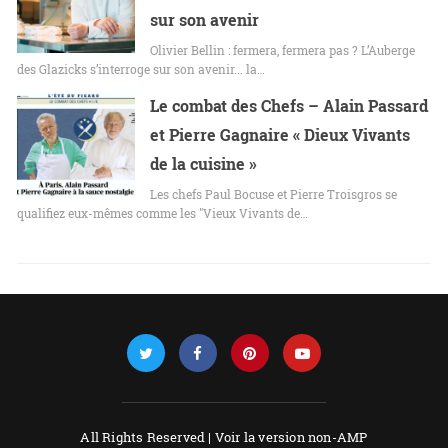
sur son avenir
Olivier Bellin : fermera, fermera pas ? L’Auberge
des Glazicks s’interroge sur son avenir... la…
Le combat des Chefs – Alain Passard
et Pierre Gagnaire « Dieux Vivants
de la cuisine »
Les chefs Paul Bocuse et Pierre Troisgros se
qualifiez eux-mêmes comme les "Vieux Vivants de…
All Rights Reserved |
Voir la version non-AMP