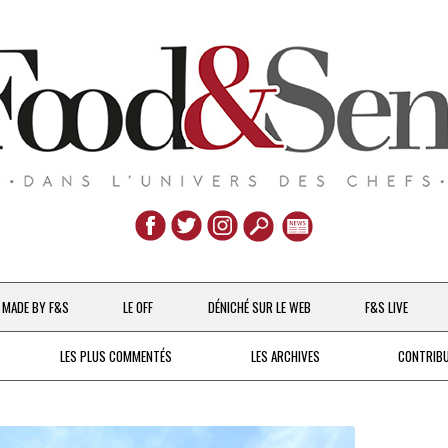
Aller
au
MADE BY F&S
LE OFF
DÉNICHÉ SUR LE WEB
F&S LIVE
contenu
CHEFS & ACTUALITÉS
LES PLUS COMMENTÉS
LES ARCHIVES
CONTRIB
UNE POULE SUR UN MUR
DE 2007 À 2015
À LA PETITE CUILLÈRE
DEPUIS 2016