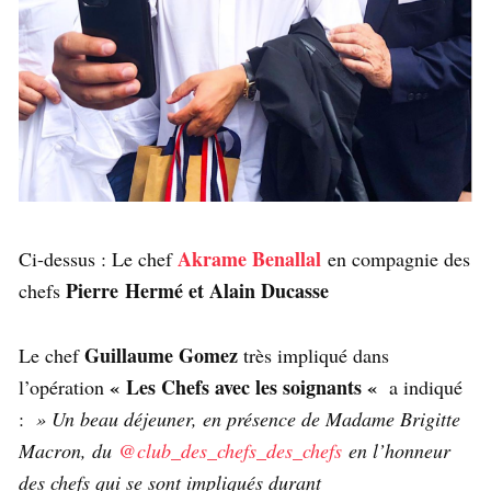
Akrame Benallal
Ci-dessus : Le chef
en compagnie des
Pierre
Hermé et Alain Ducasse
chefs
Guillaume Gomez
Le chef
très impliqué dans
« Les Chefs avec les soignants «
l’opération
a indiqué
:
» Un beau déjeuner, en présence de Madame Brigitte
Macron, du
@club_des_chefs_des_chefs
en l’honneur
des chefs qui se sont impliqués durant