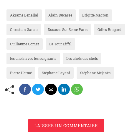
Akrame Benallal
Alain Ducasse
Brigitte Macron
Christian Garcia
Ducasse Sur Seine Paris
Gilles Bragard
Guillaume Gomez
La Tour Eiffel
les chefs avec les soignants
Les chefs des chefs
Pierre Hermé
Stéphane Layani
Stéphane Méjanès
LAISSER UN COMMENTAIRE