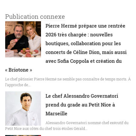
Publication connexe
Pierre Hermé prépare une rentrée
2026 très chargée : nouvelles
boutiques, collaboration pour les
concerts de Céline Dion, mais aussi
avec Sofia Coppola et création du
« Briotone »
Le chef pâtissier Pierre Hermé ne semble pas connaître de temps morts. À
l’approche de…
Le chef Alessandro Governatori
prend du grade au Petit Nice à
Marseille
Alessandro Governatori nommé chef exécutif du
Petit Nice aux côtés du chef trois étoiles Gérald…