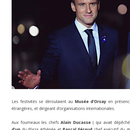
Les festivités se déroulaient au
Musée d’Orsay
en présence
étrangères, et dirigeant d’organisations internationales.
Aux fourneaux les chefs
Alain Ducasse
( qui avait dépêché
d’un
du Plaza Athénée et
Pascal Féraud
chef exécutif du g