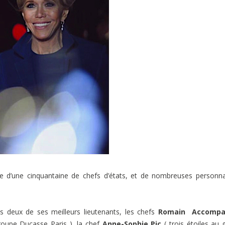
 d’une cinquantaine de chefs d’états, et de nombreuses personna
s deux de ses meilleurs lieutenants, les chefs
Romain Accomp
roupe Ducasse Paris ), la chef
Anne-Sophie Pic
( trois étoiles au 