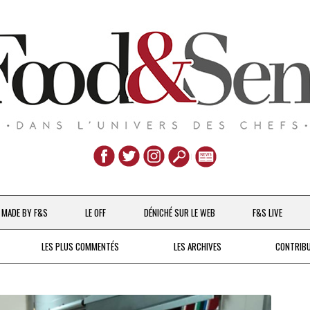
Aller
au
MADE BY F&S
LE OFF
DÉNICHÉ SUR LE WEB
F&S LIVE
contenu
CHEFS & ACTUALITÉS
LES PLUS COMMENTÉS
LES ARCHIVES
CONTRIB
UNE POULE SUR UN MUR
DE 2007 À 2015
À LA PETITE CUILLÈRE
DEPUIS 2016