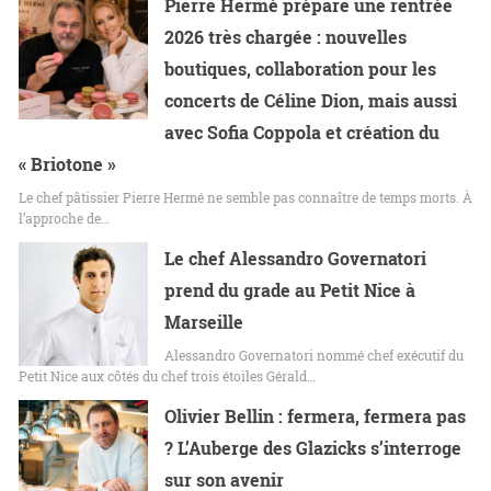
Pierre Hermé prépare une rentrée
2026 très chargée : nouvelles
boutiques, collaboration pour les
concerts de Céline Dion, mais aussi
avec Sofia Coppola et création du
« Briotone »
Le chef pâtissier Pierre Hermé ne semble pas connaître de temps morts. À
l’approche de…
Le chef Alessandro Governatori
prend du grade au Petit Nice à
Marseille
Alessandro Governatori nommé chef exécutif du
Petit Nice aux côtés du chef trois étoiles Gérald…
Olivier Bellin : fermera, fermera pas
? L’Auberge des Glazicks s’interroge
sur son avenir