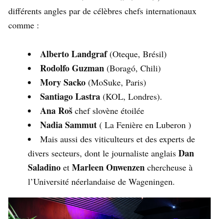
différents angles par de célèbres chefs internationaux
comme :
Alberto Landgraf
(Oteque, Brésil)
Rodolfo Guzman
(Boragó, Chili)
Mory Sacko
(MoSuke, Paris)
Santiago Lastra
(KOL, Londres).
Ana Roš
chef slovène étoilée
Nadia Sammut
( La Fenière en Luberon )
Mais aussi des viticulteurs et des experts de
Dan
divers secteurs, dont le journaliste anglais
Saladino
Marleen Onwenzen
et
chercheuse à
l’Université néerlandaise de Wageningen.