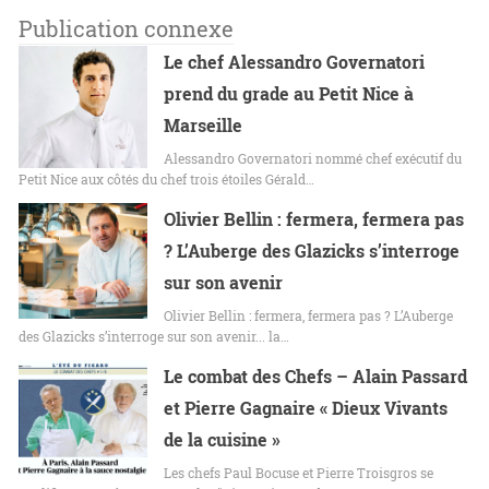
Publication connexe
Le chef Alessandro Governatori
prend du grade au Petit Nice à
Marseille
Alessandro Governatori nommé chef exécutif du
Petit Nice aux côtés du chef trois étoiles Gérald…
Olivier Bellin : fermera, fermera pas
? L’Auberge des Glazicks s’interroge
sur son avenir
Olivier Bellin : fermera, fermera pas ? L’Auberge
des Glazicks s’interroge sur son avenir... la…
Le combat des Chefs – Alain Passard
et Pierre Gagnaire « Dieux Vivants
de la cuisine »
Les chefs Paul Bocuse et Pierre Troisgros se