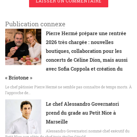
LAISSER UN COMMENTAIRE
Publication connexe
Pierre Hermé prépare une rentrée
2026 très chargée : nouvelles
boutiques, collaboration pour les
concerts de Céline Dion, mais aussi
avec Sofia Coppola et création du
« Briotone »
Le chef pâtissier Pierre Hermé ne semble pas connaître de temps morts. À
l’approche de…
Le chef Alessandro Governatori
prend du grade au Petit Nice à
Marseille
Alessandro Governatori nommé chef exécutif du
Petit Nice aux côtés du chef trois étoiles Gérald…