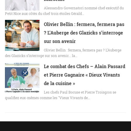
Alessandro Governatori nommé chef exécutif du
Petit Nice aux côtés du chef trois étoiles Gérald…
Olivier Bellin : fermera, fermera pas
? L’Auberge des Glazicks s’interroge
sur son avenir
Olivier Bellin : fermera, fermera pas ? L’Auberge
des Glazicks s’interroge sur son avenir... la…
Le combat des Chefs – Alain Passard
et Pierre Gagnaire « Dieux Vivants
de la cuisine »
Les chefs Paul Bocuse et Pierre Troisgros se
qualifiez eux-mêmes comme les "Vieux Vivants de…