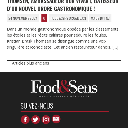
THOMSEN, AMBASSADEUR BON VIVANT, BÂTISSEUR
D’UN NOUVEL ORDRE GASTRONOMIQUE !
24 NOVEMBRE 2024
0
FOOD&SENS BROADCAST
MADE BY F&S
Dans un monde gastronomique obsédé par les classements,
les étoiles et les récits calibrés pour séduire les foules,
Kristian Brask Thomsen se distingue comme une voix
singulière et iconoclaste. Cet ancien restaurateur danois,
[…]
NAVIGATION
←
Articles plus anciens
DES
ARTICLES
SUIVEZ-NOUS