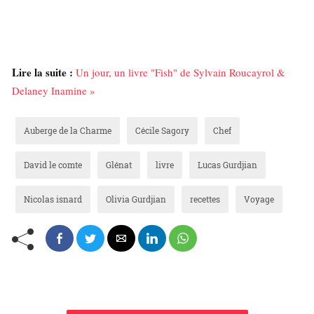
Lire la suite :
Un jour, un livre "Fish" de Sylvain Roucayrol &
Delaney Inamine »
Auberge de la Charme
Cécile Sagory
Chef
David le comte
Glénat
livre
Lucas Gurdjian
Nicolas isnard
Olivia Gurdjian
recettes
Voyage