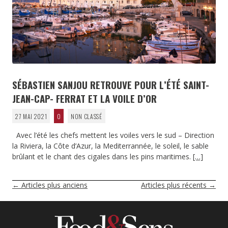
SÉBASTIEN SANJOU RETROUVE POUR L’ÉTÉ SAINT-
JEAN-CAP- FERRAT ET LA VOILE D’OR
27 MAI 2021
0
NON CLASSÉ
Avec l’été les chefs mettent les voiles vers le sud – Direction
la Riviera, la Côte d’Azur, la Mediterrannée, le soleil, le sable
brûlant et le chant des cigales dans les pins maritimes.
[…]
NAVIGATION
←
Articles plus anciens
Articles plus récents
→
DES
ARTICLES