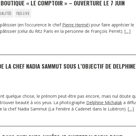
 BOUTIQUE « LE COMPTOIR » – OUVERTURE LE 7 JUIN
UALITÉS
F&S LIVE
âtissier (en l’occurence le chef
Pierre Hermé
) pour faire apprécier le
 pâtissier (celui du Ritz Paris en la personne de François Perret).
[…]
DE LA CHEF NADIA SAMMUT SOUS L’OBJECTIF DE DELPHINE
t quelque chose, le prénom peut-être pas encore, mais nul doute q
a trouver beauté à vos yeux. La photographe
Delphine Michalak
a diffu
de la chef Nadia Sammut (La Fenière à Cadenet dans le Lubéron).
[…]