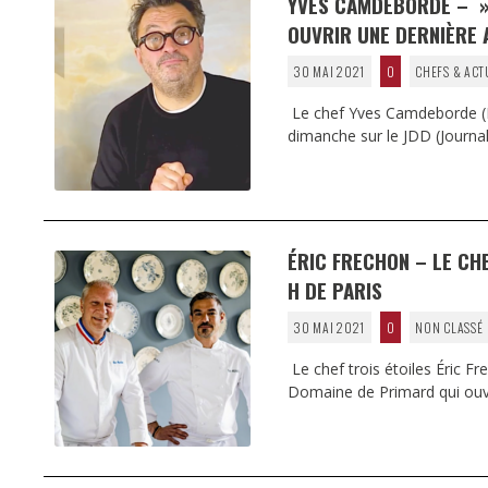
YVES CAMDEBORDE – » 
OUVRIR UNE DERNIÈRE A
30 MAI 2021
0
CHEFS & ACT
Le chef Yves Camdeborde (Le
dimanche sur le JDD (Journal
ÉRIC FRECHON – LE CH
H DE PARIS
30 MAI 2021
0
NON CLASSÉ
Le chef trois étoiles Éric F
Domaine de Primard qui ouvr