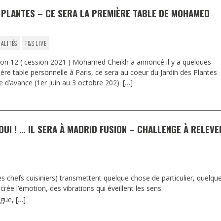
S PLANTES – CE SERA LA PREMIÈRE TABLE DE MOHAMED
UALITÉS
F&S LIVE
on 12 ( cession 2021 ) Mohamed Cheikh a annoncé il y a quelques
ière table personnelle à Paris, ce sera au coeur du Jardin des Plantes
e d’avance (1er juin au 3 octobre 202).
[…]
OUI ! … IL SERA À MADRID FUSION – CHALLENGE À RELEVE
s chefs cuisiniers) transmettent quelque chose de particulier, quelqu
crée l’émotion, des vibrations qui éveillent les sens…
lague,
[…]