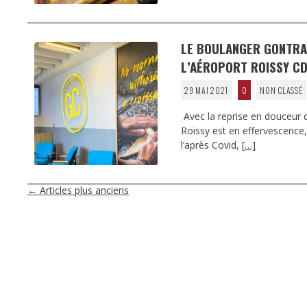
LE BOULANGER GONTRAN
L’AÉROPORT ROISSY CD
29 MAI 2021
0
NON CLASSÉ
Avec la reprise en douceur de
Roissy est en effervescence, 
l’après Covid,
[…]
NAVIGATION
←
Articles plus anciens
DES
ARTICLES