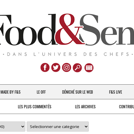
Aller
au
MADE BY F&S
LE OFF
DÉNICHÉ SUR LE WEB
F&S LIVE
contenu
CHEFS & ACTUALITÉS
LES PLUS COMMENTÉS
LES ARCHIVES
CONTRIB
UNE POULE SUR UN MUR
DE 2007 À 2015
À LA PETITE CUILLÈRE
DEPUIS 2016