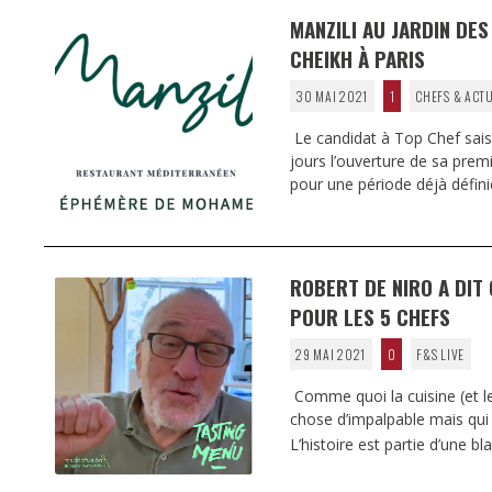
MANZILI AU JARDIN DE
CHEIKH À PARIS
30 MAI 2021
1
CHEFS & ACT
Le candidat à Top Chef sais
jours l’ouverture de sa prem
pour une période déjà défini
ROBERT DE NIRO A DIT 
POUR LES 5 CHEFS
29 MAI 2021
0
F&S LIVE
Comme quoi la cuisine (et le
chose d’impalpable mais qui 
L’histoire est partie d’une b