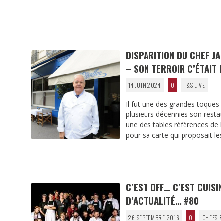
DISPARITION DU CHEF J
– SON TERROIR C’ÉTAIT 
14 JUIN 2024
0
F&S LIVE
Il fut une des grandes toques
plusieurs décennies son restau
une des tables références de l
pour sa carte qui proposait l
C’EST OFF… C’EST CUISI
D’ACTUALITÉ… #80
26 SEPTEMBRE 2016
0
CHEFS 