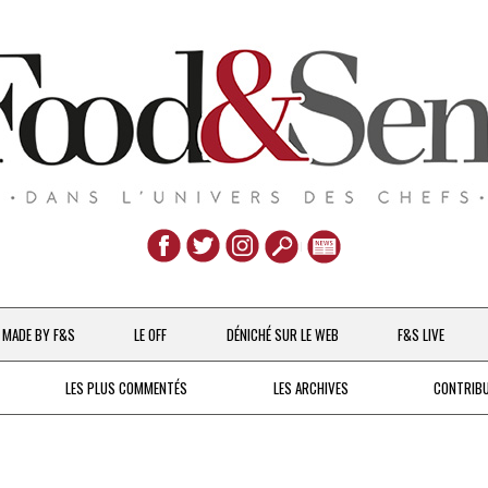
Aller
au
MADE BY F&S
LE OFF
DÉNICHÉ SUR LE WEB
F&S LIVE
contenu
CHEFS & ACTUALITÉS
LES PLUS COMMENTÉS
LES ARCHIVES
CONTRIB
UNE POULE SUR UN MUR
DE 2007 À 2015
À LA PETITE CUILLÈRE
DEPUIS 2016