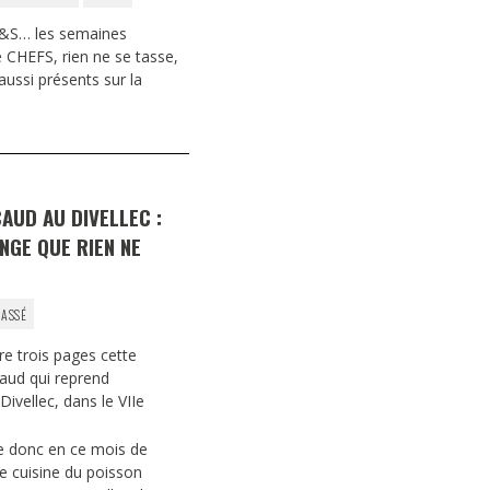
&S… les semaines
é CHEFS, rien ne se tasse,
aussi présents sur la
AUD AU DIVELLEC :
NGE QUE RIEN NE
ASSÉ
e trois pages cette
aud qui reprend
ivellec, dans le VIIe
e donc en ce mois de
e cuisine du poisson