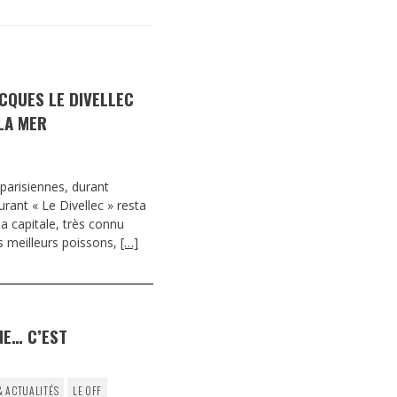
DESTIN DE FEMME
V…DE VOYAGE
ACQUES LE DIVELLEC
LA MER
 parisiennes, durant
rant « Le Divellec » resta
a capitale, très connu
es meilleurs poissons,
[…]
NE… C’EST
& ACTUALITÉS
LE OFF