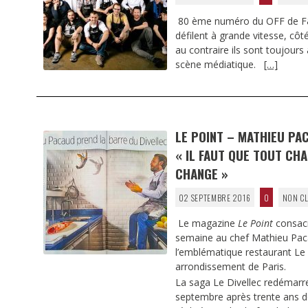
80 ème numéro du OFF de F
défilent à grande vitesse, côt
au contraire ils sont toujours 
scène médiatique.
[…]
LE POINT – MATHIEU PAC
« IL FAUT QUE TOUT CHA
CHANGE »
02 SEPTEMBRE 2016
0
NON CL
Le magazine
Le Point
consacr
semaine au chef Mathieu Pac
l’emblématique restaurant Le D
arrondissement de Paris.
La saga Le Divellec redémarr
septembre après trente ans d