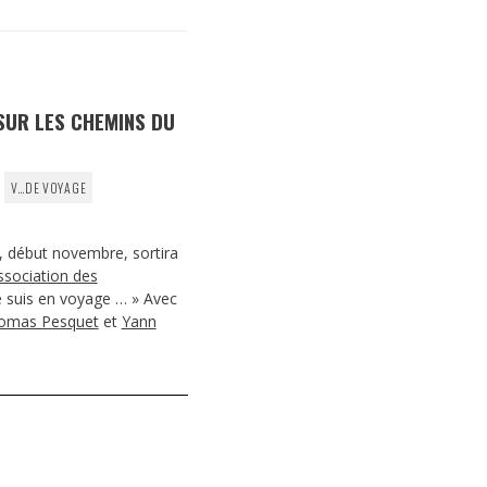
DESTIN DE FEMME
V…DE VOYAGE
…SUR LES CHEMINS DU
V…DE VOYAGE
 début novembre, sortira
ssociation des
Je suis en voyage … » Avec
omas Pesquet
et
Yann