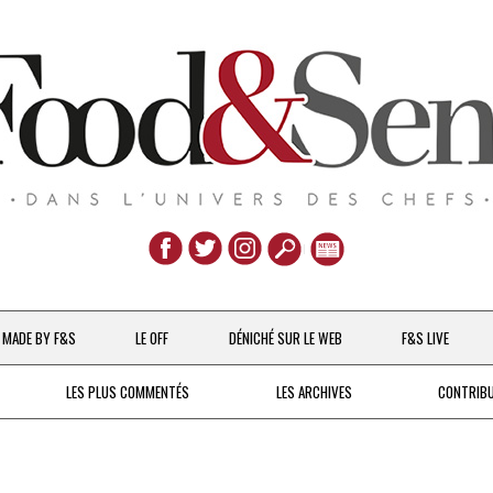
Aller
au
MADE BY F&S
LE OFF
DÉNICHÉ SUR LE WEB
F&S LIVE
contenu
CHEFS & ACTUALITÉS
LES PLUS COMMENTÉS
LES ARCHIVES
CONTRIB
UNE POULE SUR UN MUR
DE 2007 À 2015
À LA PETITE CUILLÈRE
DEPUIS 2016