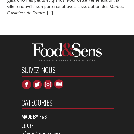
gastronomes petits et grands. Pour cette 7ème édition, la
ville renouvèle son partenariat avec l’association des
Maîtres
Cuisiniers de France
.
[…]
SUIVEZ-NOUS
CATÉGORIES
MADE BY F&S
LE OFF