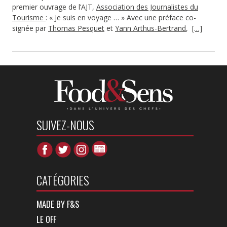
premier ouvrage de l’AJT,
Association des Journalistes du
Tourisme
: « Je suis en voyage … » Avec une préface co-
signée par
Thomas Pesquet
et
Yann Arthus-Bertrand
,
[…]
SUIVEZ-NOUS
CATÉGORIES
MADE BY F&S
LE OFF