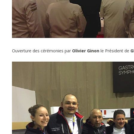
Ouverture des cérémonies par
Olivier Ginon
le Président de
GL