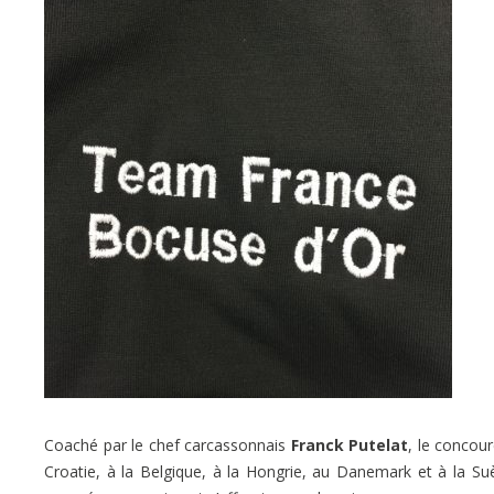
Coaché par le chef carcassonnais
Franck Putelat
, le concour
Croatie, à la Belgique, à la Hongrie, au Danemark et à la Suè