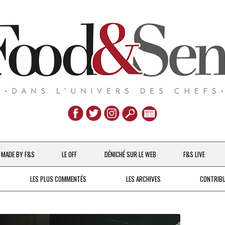
Aller
au
MADE BY F&S
LE OFF
DÉNICHÉ SUR LE WEB
F&S LIVE
contenu
CHEFS & ACTUALITÉS
LES PLUS COMMENTÉS
LES ARCHIVES
CONTRIB
UNE POULE SUR UN MUR
DE 2007 À 2015
À LA PETITE CUILLÈRE
DEPUIS 2016