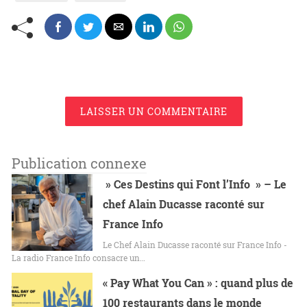
LAISSER UN COMMENTAIRE
Publication connexe
» Ces Destins qui Font l’Info » – Le
chef Alain Ducasse raconté sur
France Info
Le Chef Alain Ducasse raconté sur France Info -
La radio France Info consacre un…
« Pay What You Can » : quand plus de
100 restaurants dans le monde