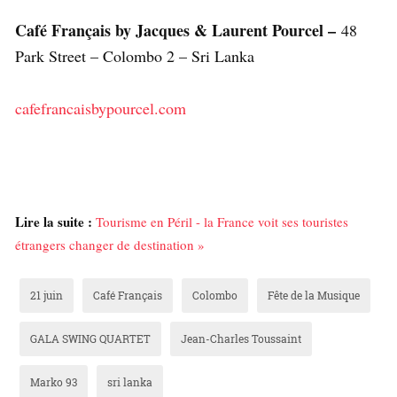
Café Français by Jacques & Laurent Pourcel –
48
Park Street – Colombo 2 – Sri Lanka
cafefrancaisbypourcel.com
Lire la suite :
Tourisme en Péril - la France voit ses touristes
étrangers changer de destination »
21 juin
Café Français
Colombo
Fête de la Musique
GALA SWING QUARTET
Jean-Charles Toussaint
Marko 93
sri lanka