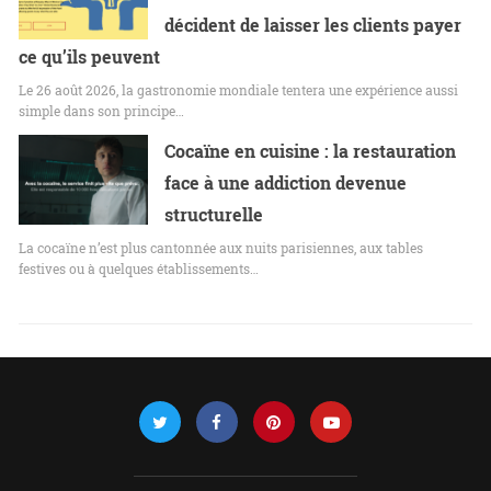
décident de laisser les clients payer
ce qu’ils peuvent
Le 26 août 2026, la gastronomie mondiale tentera une expérience aussi
simple dans son principe…
Cocaïne en cuisine : la restauration
face à une addiction devenue
structurelle
La cocaïne n’est plus cantonnée aux nuits parisiennes, aux tables
festives ou à quelques établissements…