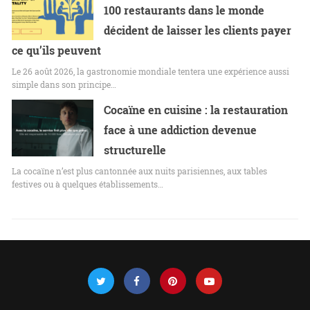
100 restaurants dans le monde
décident de laisser les clients payer
ce qu’ils peuvent
Le 26 août 2026, la gastronomie mondiale tentera une expérience aussi
simple dans son principe…
Cocaïne en cuisine : la restauration
face à une addiction devenue
structurelle
La cocaïne n’est plus cantonnée aux nuits parisiennes, aux tables
festives ou à quelques établissements…