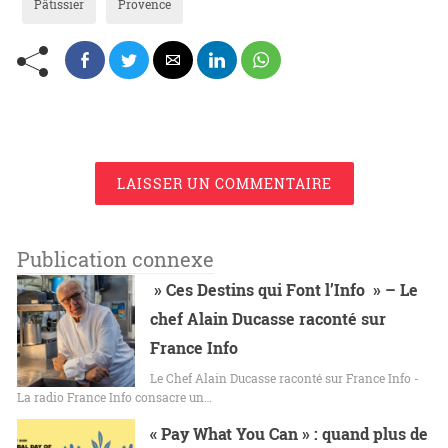
Pâtissier
Provence
LAISSER UN COMMENTAIRE
Publication connexe
» Ces Destins qui Font l’Info » – Le
chef Alain Ducasse raconté sur
France Info
Le Chef Alain Ducasse raconté sur France Info -
La radio France Info consacre un…
« Pay What You Can » : quand plus de