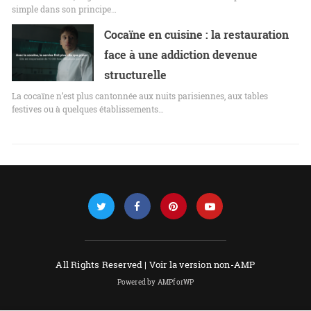
simple dans son principe…
Cocaïne en cuisine : la restauration
face à une addiction devenue
structurelle
La cocaïne n’est plus cantonnée aux nuits parisiennes, aux tables
festives ou à quelques établissements…
All Rights Reserved |
Voir la version non-AMP
Powered by AMPforWP