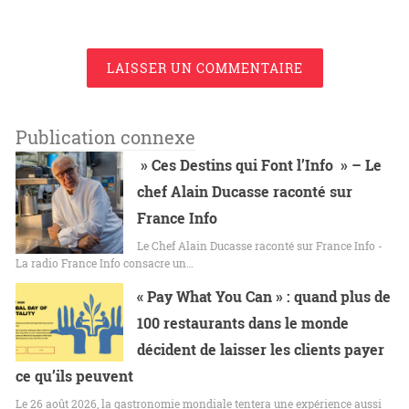
LAISSER UN COMMENTAIRE
Publication connexe
» Ces Destins qui Font l’Info » – Le
chef Alain Ducasse raconté sur
France Info
Le Chef Alain Ducasse raconté sur France Info -
La radio France Info consacre un…
« Pay What You Can » : quand plus de
100 restaurants dans le monde
décident de laisser les clients payer
ce qu’ils peuvent
Le 26 août 2026, la gastronomie mondiale tentera une expérience aussi