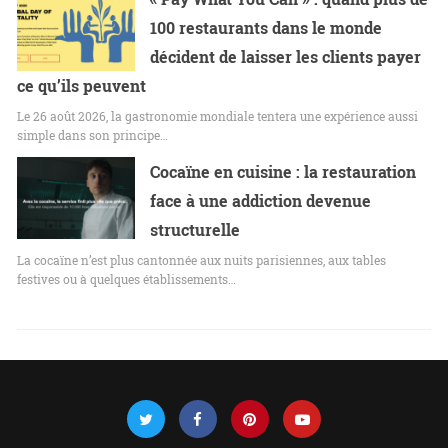
100 restaurants dans le monde
décident de laisser les clients payer
ce qu’ils peuvent
Le 26 août 2026, la gastronomie mondiale tentera une expérience aussi
simple dans son principe…
Cocaïne en cuisine : la restauration
face à une addiction devenue
structurelle
La cocaïne n’est plus cantonnée aux nuits parisiennes, aux tables
festives ou à quelques établissements…