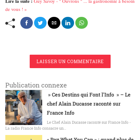
Lire la suite :
Guy Savoy - " Ouvrons " ... la gastronomie à besoin
de vous ! »
LAISSER UN COMMENTAIRE
Publication connexe
» Ces Destins qui Font l’Info » – Le
chef Alain Ducasse raconté sur
France Info
Le Chef Alain Ducasse raconté sur France Info -
La radio France Info consacre un…
« Pay What You Can » : quand plus de