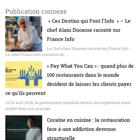
Publication connexe
» Ces Destins qui Font l’Info » – Le
chef Alain Ducasse raconté sur
France Info
Le Chef Alain Ducasse raconté sur France Info -
La radio France Info consacre un…
« Pay What You Can » : quand plus de
100 restaurants dans le monde
décident de laisser les clients payer
ce qu’ils peuvent
Le 26 août 2026, la gastronomie mondiale tentera une expérience aussi
simple dans son principe…
Cocaïne en cuisine : la restauration
face à une addiction devenue
structurelle