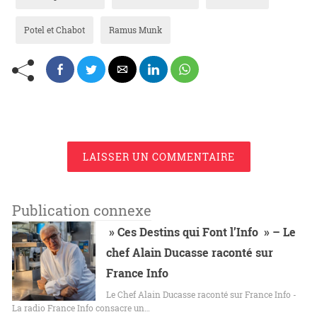
Potel et Chabot
Ramus Munk
LAISSER UN COMMENTAIRE
Publication connexe
» Ces Destins qui Font l’Info » – Le
chef Alain Ducasse raconté sur
France Info
Le Chef Alain Ducasse raconté sur France Info -
La radio France Info consacre un…