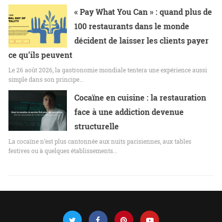
« Pay What You Can » : quand plus de
100 restaurants dans le monde
décident de laisser les clients payer
ce qu’ils peuvent
Le 26 août 2026, la gastronomie mondiale tentera une expérience aussi
simple dans son principe…
Cocaïne en cuisine : la restauration
face à une addiction devenue
structurelle
La cocaïne n’est plus cantonnée aux nuits parisiennes, aux tables
festives ou à quelques établissements…