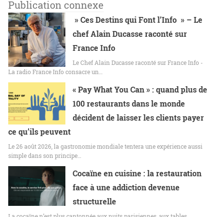
Publication connexe
» Ces Destins qui Font l’Info » – Le
chef Alain Ducasse raconté sur
France Info
Le Chef Alain Ducasse raconté sur France Info -
La radio France Info consacre un…
« Pay What You Can » : quand plus de
100 restaurants dans le monde
décident de laisser les clients payer
ce qu’ils peuvent
Le 26 août 2026, la gastronomie mondiale tentera une expérience aussi
simple dans son principe…
Cocaïne en cuisine : la restauration
face à une addiction devenue
structurelle
La cocaïne n’est plus cantonnée aux nuits parisiennes, aux tables