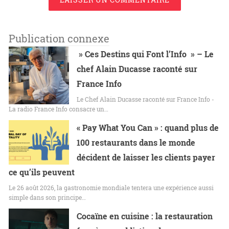
Publication connexe
» Ces Destins qui Font l’Info » – Le
chef Alain Ducasse raconté sur
France Info
Le Chef Alain Ducasse raconté sur France Info -
La radio France Info consacre un…
« Pay What You Can » : quand plus de
100 restaurants dans le monde
décident de laisser les clients payer
ce qu’ils peuvent
Le 26 août 2026, la gastronomie mondiale tentera une expérience aussi
simple dans son principe…
Cocaïne en cuisine : la restauration